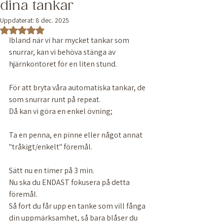
dina tankar
Uppdaterat:
8 dec. 2025
Betygsatt till NaN av 5 stjärnor.
Ibland när vi har mycket tankar som 
snurrar, kan vi behöva stänga av 
hjärnkontoret för en liten stund. 
För att bryta våra automatiska tankar, de 
som snurrar runt på repeat. 
Då kan vi göra en enkel övning; 
Ta en penna, en pinne eller något annat 
"tråkigt/enkelt" föremål. 
Sätt nu en timer på 3 min. 
Nu ska du ENDAST fokusera på detta 
föremål. 
Så fort du får upp en tanke som vill fånga 
din uppmärksamhet, så bara blåser du 