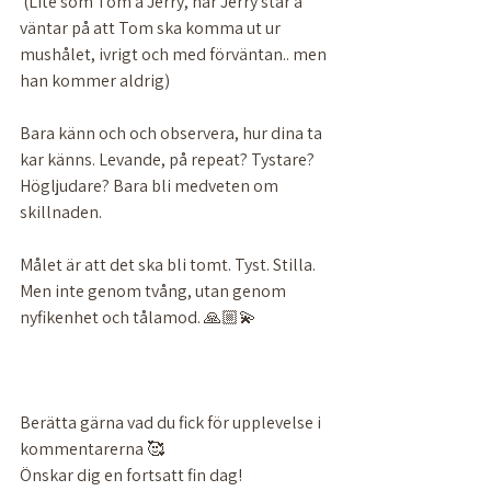
 (Lite som Tom å Jerry, när Jerry står å 
väntar på att Tom ska komma ut ur 
mushålet, ivrigt och med förväntan.. men 
han kommer aldrig) 
Bara känn och och observera, hur dina ta 
kar känns. Levande, på repeat? Tystare? 
Högljudare? Bara bli medveten om 
skillnaden. 
Målet är att det ska bli tomt. Tyst. Stilla. 
Men inte genom tvång, utan genom 
nyfikenhet och tålamod. 🙏🏼💫
Berätta gärna vad du fick för upplevelse i 
kommentarerna 🥰
Önskar dig en fortsatt fin dag! 