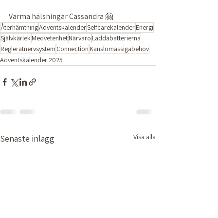
Varma hälsningar Cassandra 🤗 
Återhämtning
Adventskalender
Selfcarekalender
Energi
Självkärlek
Medvetenhet
Närvaro
Laddabatterierna
Regleratnervsystem
Connection
Känslomässigabehov
Adventskalender 2025
Visa alla
Senaste inlägg