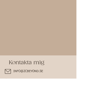
Kontakta mig
INFO@2CBEYOND.SE
073-654 05 14
Du hittar mig även här