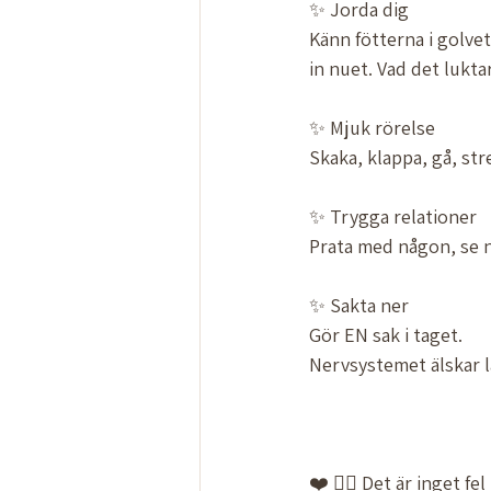
✨ Jorda dig
Känn fötterna i golvet
in nuet. Vad det lukta
✨ Mjuk rörelse
Skaka, klappa, gå, str
✨ Trygga relationer
Prata med någon, se 
✨ Sakta ner
Gör EN sak i taget.  
Nervsystemet älskar lå
❤️ 👉🏼 Det är inget fel 