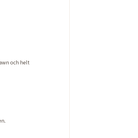
fawn och helt 
n.  