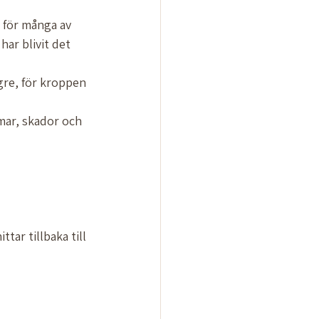
t för många av 
ar blivit det 
ngre, för kroppen 
omar, skador och 
tar tillbaka till 