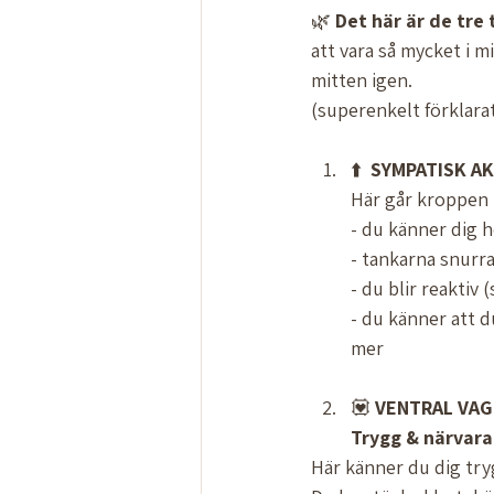
🌿 
Det här är de tre
att vara så mycket i m
mitten igen. 
(superenkelt förklarat
⬆️  
SYMPATISK
AK
Här går kroppen i
- du känner dig h
- tankarna snurra
- du blir reaktiv 
- du känner att d
mer  
💟 
VENTRAL
VAG
Trygg
&
närvar
Här känner du dig trygg