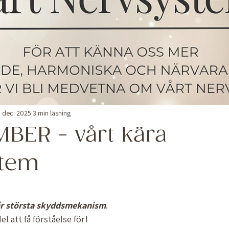
 dec. 2025
3 min läsning
BER - vårt kära
stem
 stjärnor.
r
största
skyddsmekanism
.  
el att få förståelse för! 