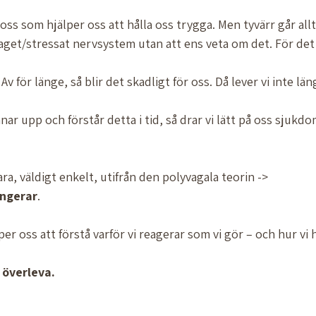
 oss som hjälper oss att hålla oss trygga. Men tyvärr går all
aget/stressat nervsystem utan att ens veta om det. För det h
r Av för länge, så blir det skadligt för oss. Då lever vi inte lä
nar upp och förstår detta i tid, så drar vi lätt på oss sjukd
lara, väldigt enkelt, utifrån den polyvagala teorin -> 
ngerar
. 
er oss att förstå varför vi reagerar som vi gör – och hur vi hit
 överleva. 