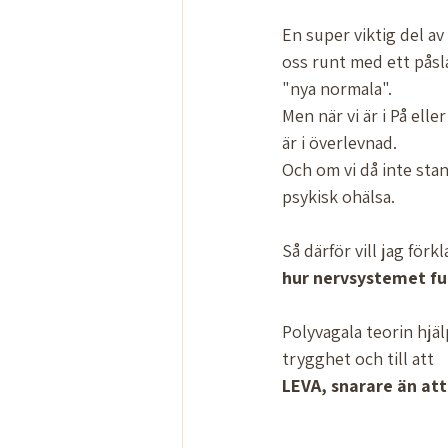
En super viktig del av
oss runt med ett påsl
"nya normala". 
Men när vi är i På elle
är i överlevnad. 
Och om vi då inte stan
psykisk ohälsa. 
Så därför vill jag förk
hur
nervsystemet
fu
Polyvagala teorin hjälp
trygghet och till att 
LEVA, snarare än att