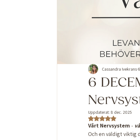
Cassandra Ivekrans
6
6 DECEM
Nervsy
Uppdaterat:
8 dec. 2025
Betygsatt till NaN av 5
Vårt
Nervsystem
 - 
vå
Och en väldigt viktig d