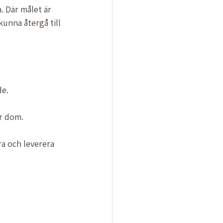
. Där målet är 
kunna återgå till 
e. 
r dom. 
ra och leverera 