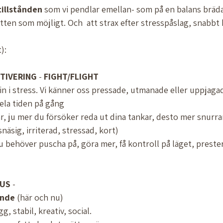
tillstånden
 som vi pendlar emellan- som på en balans bräda
itten som möjligt. Och  att strax efter stresspåslag, snabbt 
):
TIVERING
 - 
FIGHT/FLIGHT
n i stress. Vi känner oss pressade, utmanade eller uppjagad
ela tiden på gång 
r, ju mer du försöker reda ut dina tankar, desto mer snurra
(snäsig, irriterad, stressad, kort) 
u behöver puscha på, göra mer, få kontroll på läget, preste
US
 - 
ande
 (här och nu) 
, stabil, kreativ, social.