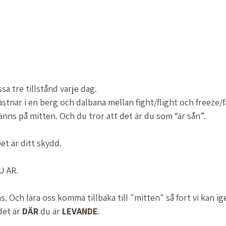
a tre tillstånd varje dag.
stnar i en berg och dalbana mellan fight/flight och freeze/
nns på mitten. Och du tror att det är du som “är sån”.
et är ditt skydd. 
U ÄR. 
s. Och lära oss komma tillbaka till "mitten" så fort vi kan ige
det är 
DÄR
 du är 
LEVANDE
. 