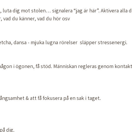
, luta dig mot stolen… signalera “jag är här”. Aktivera alla d
r, vad du känner, vad du hör osv  
etcha, dansa - mjuka lugna rörelser  släpper stressenergi.
någon i ögonen, få stöd. Människan regleras genom kontakt
ngsamhet & att få fokusera på en sak i taget. 
på dig. 