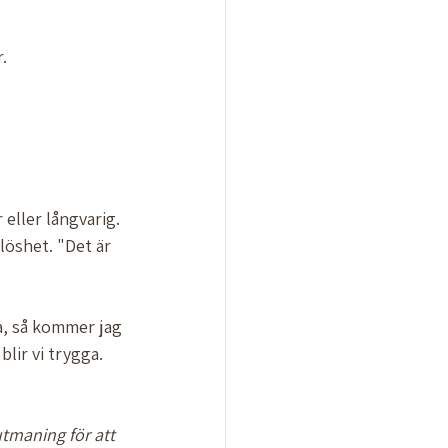
. 
eller långvarig. 
öshet. "Det är 
ra, så kommer jag 
 blir vi trygga. 
utmaning
för att 