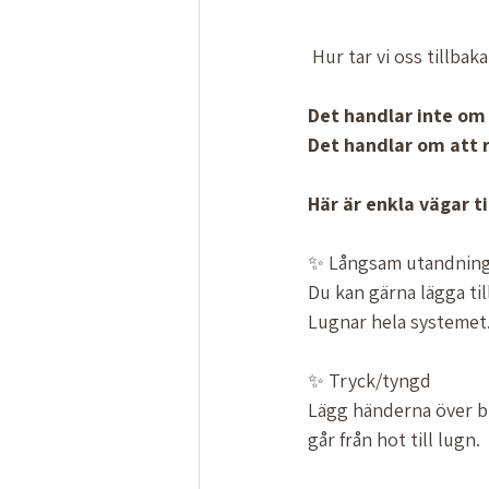
 Hur tar vi oss tillba
Det
handlar
inte
om
Det
handlar
om
att
Här
är
enkla
vägar
t
✨ Långsam utandning –
Du kan gärna lägga ti
Lugnar hela systemet
✨ Tryck/tyngd
Lägg händerna över br
går från hot till lugn.