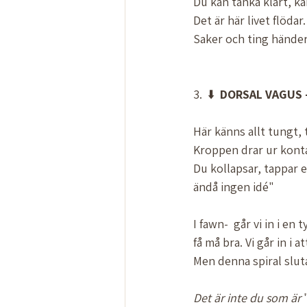
Du kan tänka klart, kä
Det är här livet flödar.
Saker och ting händer
3.  ⬇️  
DORSAL
VAGUS
Här känns allt tungt,
Kroppen drar ur kontak
Du kollapsar, tappar 
ändå ingen idé" 
I fawn-  går vi in i en
få må bra. Vi går in i a
Men denna spiral sluta
Det
är
inte
du
som
är
 