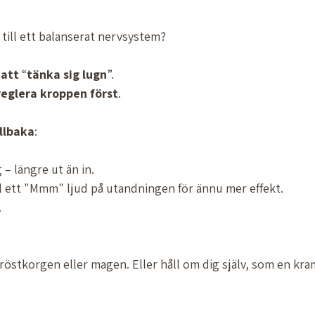
ka till ett balanserat nervsystem? 
att
 “
tänka
sig
lugn
”.
reglera
kroppen
först
.
illbaka
:
 längre ut än in. 
ll ett "Mmm" ljud på utandningen för ännu mer effekt. 
.
östkorgen eller magen. Eller håll om dig själv, som en kr