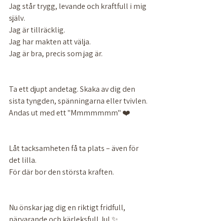
Jag står trygg, levande och kraftfull i mig 
själv.
Jag är tillräcklig. 
Jag har makten att välja. 
Jag är bra, precis som jag är. 
Ta ett djupt andetag. Skaka av dig den 
sista tyngden, spänningarna eller tvivlen. 
Andas ut med ett "Mmmmmmm" ❤️
Låt tacksamheten få ta plats – även för 
det lilla.
För där bor den största kraften. 
Nu önskar jag dig en riktigt fridfull, 
närvarande och kärleksfull Jul ✨