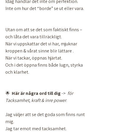
Idag handlar det inte om perfektion.
Inte om hur det “borde” se ut eller vara. 
Utan om att se det som faktiskt finns – 
och låta det vara tillräckligt.
När vi uppskattar det vi har, mjuknar 
kroppen & vårat sinne blir lättare . 
När vi tackar, öppnas hjärtat.
Och i det öppna finns både lugn, styrka 
och klarhet.
🌟  
Här
är
några
ord
till
dig
 ->  
för
Tacksamhet
, 
kraft
&
inre
power
:
Jag väljer att se det goda som finns runt 
mig.
Jag tar emot med tacksamhet.