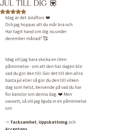
JUL TILL DIG 💟
Betygsatt till NaN av 5 stjärnor.
Idag är det Julafton. ❤️
Och jag hoppas att du mår bra och 
Har tagit hand om dig nu under 
december månad? 🥰
Idag vill jag bara skicka en liten 
påminnelse - om att den här dagen blir 
vad du gör den till. Gör det till den allra 
bästa jul eller så gör du den till vilken 
dag som helst, beroende på vad du har 
för känslor om denna dag. ❤️ Men 
oavsett, så vill jag bjuda in en påminnelse 
om 
-> 
Tacksamhet
, 
Uppskattning
 och 
Acceptans
. 