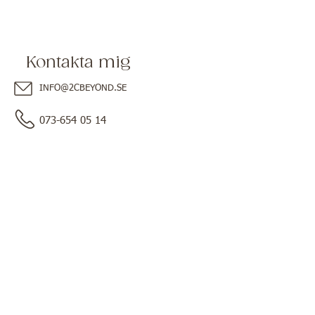
Kontakta mig
INFO@2CBEYOND.SE
073-654 05 14
Du hittar mig även här
Besöks adress :
Holitiska Centret EnerChi
Grindgatan 23, Alingsås