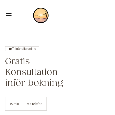
Tillgänglig online
Gratis
Konsultation
inför bokning
15 min
1
via telefon
5
m