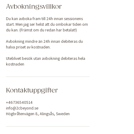
Avbokningsvillkor
Du kan avboka fram till 24h innan sessionens
start. Men jag ser helst att du ombokar tiden om
du kan. (Främst om du redan har betalat!)
Avbokning mindre än 24h innan debiteras du
halva priset av kostnaden.
Uteblivet besök utan avbokning debiteras hela
kostnaden
Kontaktuppgifter
+46736540514
info@2cbeyond.se
Högbråtenvägen 8, Alingsås, Sweden