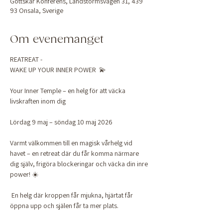
Gottskär Konferens, Landstormsvägen 31, 439
93 Onsala, Sverige
Om evenemanget
REATREAT - 
WAKE UP YOUR INNER POWER  💫
Your Inner Temple – en helg för att väcka 
livskraften inom dig
Lördag 9 maj – söndag 10 maj 2026
Varmt välkommen till en magisk vårhelg vid 
havet – en retreat där du får komma närmare 
dig själv, frigöra blockeringar och väcka din inre 
power! ☀️
 En helg där kroppen får mjukna, hjärtat får 
öppna upp och själen får ta mer plats.