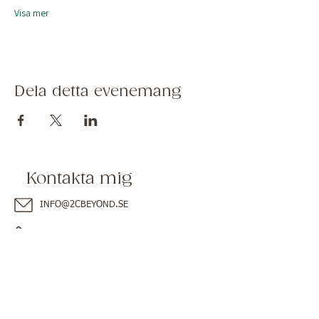
Visa mer
Dela detta evenemang
Kontakta mig
INFO@2CBEYOND.SE
073-654 05 14
Du hittar mig även här