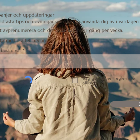
panjer och uppdateringar
andfasta tips och övningar som du kan använda dig av i vardagen
t avprenumerera och detta skickas max 1 gång per vecka.
ta mejl i fältet nedan.
 best email
Jag godkänner reglerna &
villkoren