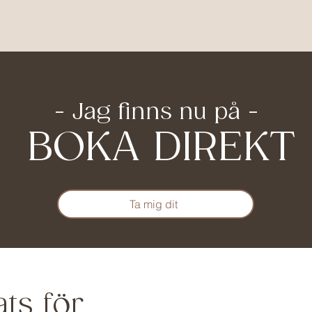
- Jag finns nu på -
BOKA DIREKT
Ta mig dit
ats för