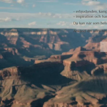
- erbjudanden, kam
- inspiration och h
Du kan när som hels
Använd din allra bäs
your