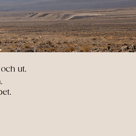
och ut.​
.
pet.