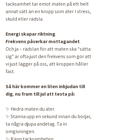
tacksamhet tar emot maten på ett helt 
annat sätt än en kropp som äter i stress, 
skuld eller rädsla.
Energi
skapar
riktning
.
Frekvens
påverkar
mottagandet
.
Och ja – rädslan för att maten ska “sätta 
sig” är ofta just den frekvens som gör att 
vi just lägger på oss, att kroppen håller 
fast.
Så
här
kommer
en
liten
inbjudan
till
dig
, 
nu
fram
till
jul
att testa på: 
✨ Hedra maten du äter. 
✨ Stanna upp en sekund innan du börjar, 
ta några djupa andetag. Ta in 
omgivningen. 
✨ Känn tacksamheten. 