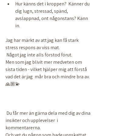
Hur känns det i kroppen?  Känner du 
dig lugn, stressad, spänd, 
avslappnad, ont någonstans? Känn 
in. 
Jag har märkt av att jag kan få stark 
stress respons av viss mat. 
 Något jag inte alls förstod förut.  
Men som jag blivit mer medveten om 
sista tiden - vilket hjälper mig att förstå 
vad det är jag  mår bra och mindre bra av.  
🙏🏼💫
 Du får mer än gärna dela med dig av dina 
insikter och upplevelser  i 
kommentarerna. 
Och vet du någon som hade uppskattat 