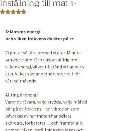
inställning till mat ✨
Betygsatt till NaN av 5 stjärnor.
✨ Matens
energi
 – 
och
vilken
frekvens
du
äter
på 🥗
Vi pratar så ofta om vad vi äter. Mindre 
om 
hur
 vi äter. Och nästan aldrig om 
vilken energi/vilket tillstånd vi har när vi 
äter. Vilket spelar oerhört stor roll för 
vårt välmående. 
Allting är energi. 
Varenda råvara, varje krydda, varje måltid 
bär på en frekvens – en vibration som 
påverkas av hur maten har odlats, 
skördats, förberetts… och framför allt 
av med vilken inställning den lagas och 