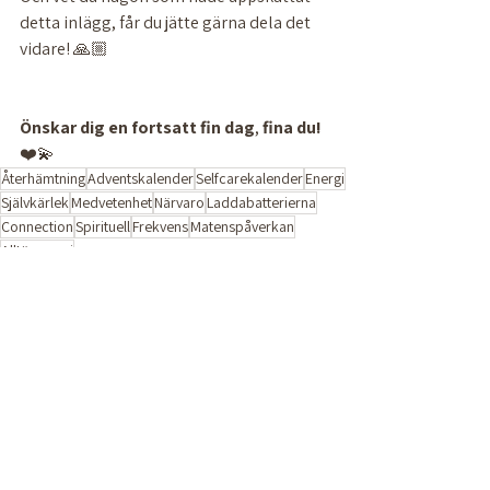
detta inlägg, får du jätte gärna dela det 
vidare! 🙏🏼
Önskar
dig
en
fortsatt
fin
dag
, 
fina
du!
❤️💫 
Återhämtning
Adventskalender
Selfcarekalender
Energi
Självkärlek
Medvetenhet
Närvaro
Laddabatterierna
Connection
Spirituell
Frekvens
Matenspåverkan
Alltärenergi
Adventskalender 2025
Visa alla
Senaste inlägg